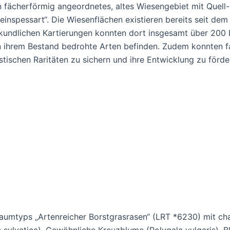
n fächerförmig angeordnetes, altes Wiesengebiet mit Quel
nspessart“. Die Wiesenflächen existieren bereits seit dem M
onskundlichen Kartierungen konnten dort insgesamt über 20
in ihrem Bestand bedrohte Arten befinden. Zudem konnten f
stischen Raritäten zu sichern und ihre Entwicklung zu förd
umtyps „Artenreicher Borstgrasrasen“ (LRT *6230) mit cha