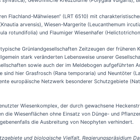
s sylvatica), Gewöhnliche Kreuzblume (Polygala vulgaris), 
n Flachland-Mähwiesen“ (LRT 6510) mit charakteristischen
(Knautia arvensis), Wiesen-Margerite (Leucanthemum ircuti
a rotundifolia) und Flaumiger Wiesenhafer (Helictotrichon
ypische Grünlandgesellschaften Zeitzeugen der früheren Kul
lgemein stark veränderten Lebensweise unserer Gesellsch
ellschaften sowie auch der im Meldebogen aufgeführten A
e sind hier Grasfrosch (Rana temporaria) und Neuntöter (La
ente europäische Netzwerk besonderer Schutzgebiete (Nat
v genutzter Wiesenkomplex, der durch gewachsene Heckenstru
den die Wiesenflächen ohne Einsatz von Dünge- und Pflanz
egebenenfalls die Ausbreitung von Neophyten verhindert.
utzgebiete und biologische Vielfalt, Regierungspräsidium D