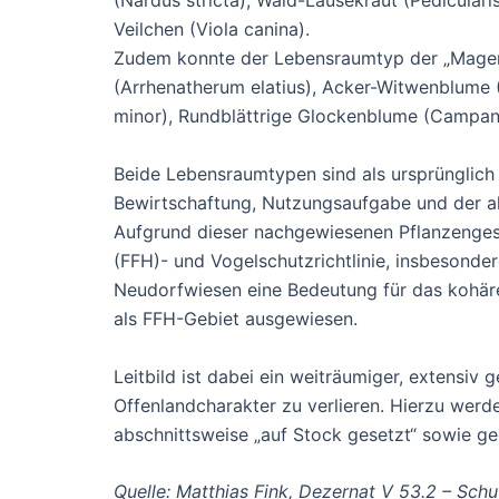
(Nardus stricta), Wald-Läusekraut (Pediculari
Veilchen (Viola canina).
Zudem konnte der Lebensraumtyp der „Magere
(Arrhenatherum elatius), Acker-Witwenblume 
minor), Rundblättrige Glockenblume (Campanul
Beide Lebensraumtypen sind als ursprünglich t
Bewirtschaftung, Nutzungsaufgabe und der al
Aufgrund dieser nachgewiesenen Pflanzenges
(FFH)- und Vogelschutzrichtlinie, insbesonder
Neudorfwiesen eine Bedeutung für das kohär
als FFH-Gebiet ausgewiesen.
Leitbild ist dabei ein weiträumiger, extensi
Offenlandcharakter zu verlieren. Hierzu wer
abschnittsweise „auf Stock gesetzt“ sowie g
Quelle: Matthias Fink, Dezernat V 53.2 – Sch