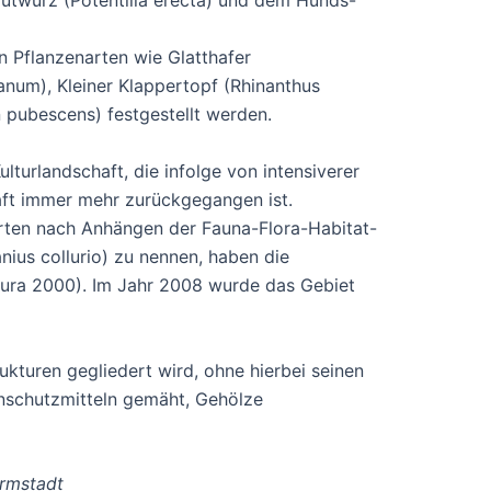
Blutwurz (Potentilla erecta) und dem Hunds-
 Pflanzenarten wie Glatthafer
anum), Kleiner Klappertopf (Rhinanthus
 pubescens) festgestellt werden.
turlandschaft, die infolge von intensiverer
aft immer mehr zurückgegangen ist.
rten nach Anhängen der Fauna-Flora-Habitat-
nius collurio) zu nennen, haben die
ura 2000). Im Jahr 2008 wurde das Gebiet
kturen gegliedert wird, ohne hierbei seinen
enschutzmitteln gemäht, Gehölze
armstadt